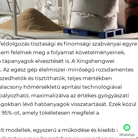
feldolgozás tisztasági és finomsági szabványai egyre
m felelnek meg a folyamat követelményeinek,
 tápanyagok elvesztését is. A Xingshengwei
k. Az egész gép élelmiszer-minőségű rozsdamentes
szedhetők és tisztíthatók, teljes mértékben
alacsony hőmérsékletű aprítási technológiával
yozható, maximalizálva az értékes gyógyászati ​​
okban lévő hatóanyagok visszatartását. Ezek közül
a 95%-ot, amely tökéletesen megfelel a
lt modellek, egyszerű a működése és kisebb a
WhatsApp