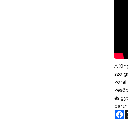
A Xin
szolg
korai
későb
és gy
partn
F