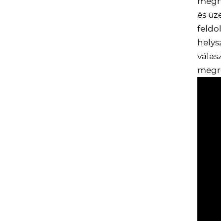
meghi
és üz
feldo
helys
válas
megre