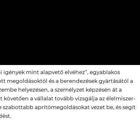
 igények mint alapvető elvéhez”, egyablakos
bott megoldásoktól és a berendezések gyártásától a
üzembe helyezésen, a személyzet képzésén át a
 követően a vállalat tovább vizsgálja az élelmiszer-
re szabottabb aprítómegoldásokat vezet be, és segít
dést.