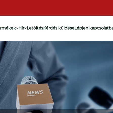
ermékek
Hír
Letöltés
Kérdés küldése
Lépjen kapcsolatb