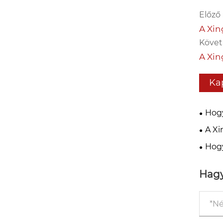
Előző 
A Xin
Követ
A Xin
Ka
Hogy
színv
A Xi
utáni
Hogy
számá
a vál
Hagy