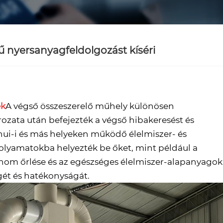
nyersanyagfeldolgozást kíséri
ek
A végső összeszerelő műhely különösen
ozata után befejezték a végső hibakeresést és
Anhui-i és más helyeken működő élelmiszer- és
folyamatokba helyezték be őket, mint például a
finom őrlése és az egészséges élelmiszer-alapanyagok
égét és hatékonyságát.