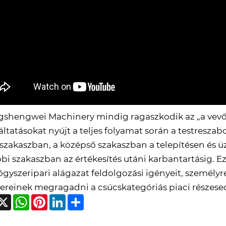
gshengwei Machinery mindig ragaszkodik az „a vevői
áltatásokat nyújt a teljes folyamat során a testresza
 szakaszban, a középső szakaszban a telepítésen és 
bi szakaszban az értékesítés utáni karbantartásig. Ezt
ógyszeripari alágazat feldolgozási igényeit, személy
ereinek megragadni a csúcskategóriás piaci részese
acebook
X
WhatsApp
Pinterest
LinkedIn
Share