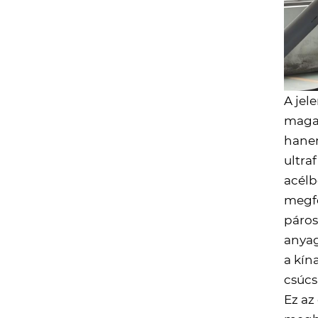
A jel
magas
hanem
ultra
acélb
megfe
páros
anyag
a kín
csúcs
Ez az