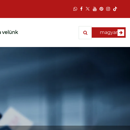
a velünk
magyar