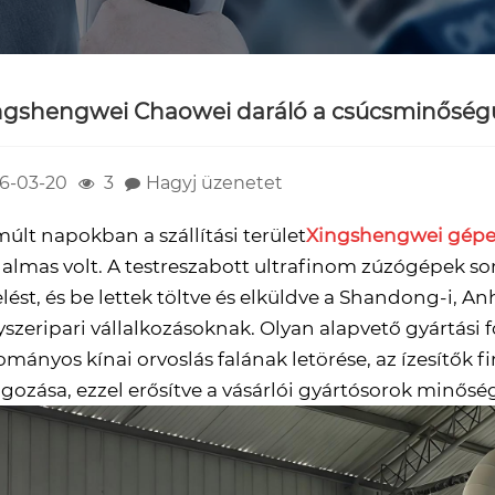
ngshengwei Chaowei daráló a csúcsminőségű 
6-03-20
3
Hagyj üzenetet
múlt napokban a szállítási terület
Xingshengwei gép
lmas volt. A testreszabott ultrafinom zúzógépek sor
elést, és be lettek töltve és elküldve a Shandong-i, 
szeripari vállalkozásoknak. Olyan alapvető gyártási 
mányos kínai orvoslás falának letörése, az ízesítők 
lgozása, ezzel erősítve a vásárlói gyártósorok minős