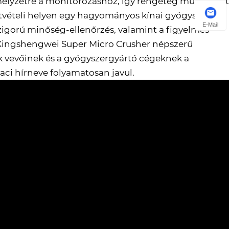
élyzetre a monitorozáshoz, így rengeteg munkaerőt
átvételi helyen egy hagyományos kínai gyógyszert
E-Mail
a szigorú minőség-ellenőrzés, valamint a figyelmes
 a Xingshengwei Super Micro Crusher népszerű
tók vevőinek és a gyógyszergyártó cégeknek a
aci hírneve folyamatosan javul.