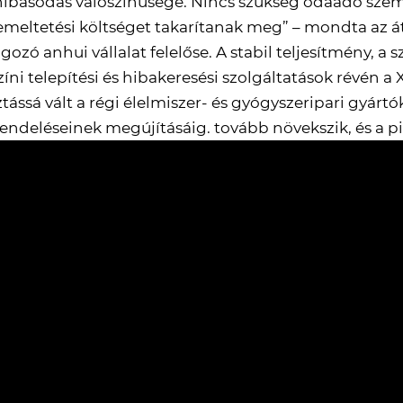
básodás valószínűsége. Nincs szükség odaadó szem
emeltetési költséget takarítanak meg” – mondta az 
lgozó anhui vállalat felelőse. A stabil teljesítmény, 
zíni telepítési és hibakeresési szolgáltatások révén
ztássá vált a régi élelmiszer- és gyógyszeripari gyár
ndeléseinek megújításáig. tovább növekszik, és a pi