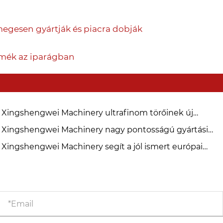
megesen gyártják és piacra dobják
rmék az iparágban
 Xingshengwei Machinery ultrafinom törőinek új
nerációja hogyan segítheti a gyárakat a megtérülés
 Xingshengwei Machinery nagy pontosságú gyártási
vításában
lyamatának és szigorú minőségellenőrzésének feltárása
 Xingshengwei Machinery segít a jól ismert európai
ógyszergyáraknak megduplázni ultrafinom őrlési
ártási kapacitásukat