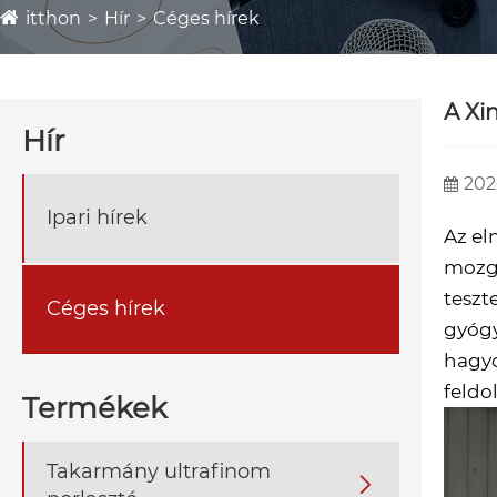
itthon
Hír
Céges hírek
A Xi
Hír
202
Ipari hírek
Az el
mozga
teszt
Céges hírek
gyógy
hagyo
feldo
Termékek
Takarmány ultrafinom
