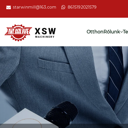
starwinmill@163.com
8615192021579
Otthon
Rólunk
T