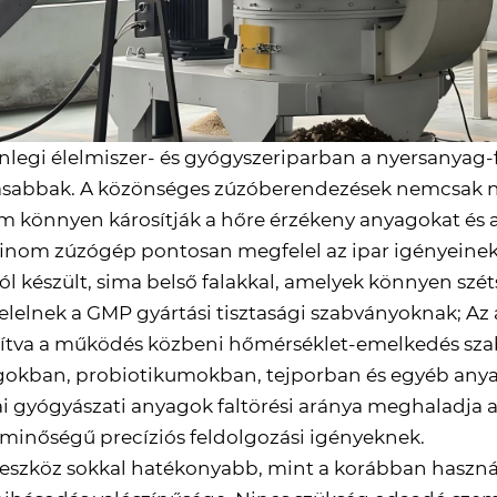
enlegi élelmiszer- és gyógyszeriparban a nyersanyag-
abbak. A közönséges zúzóberendezések nemcsak ne
 könnyen károsítják a hőre érzékeny anyagokat és a
finom zúzógép pontosan megfelel az ipar igényeine
ól készült, sima belső falakkal, amelyek könnyen szét
lelnek a GMP gyártási tisztasági szabványoknak; Az 
ítva a működés közbeni hőmérséklet-emelkedés szabál
okban, probiotikumokban, tejporban és egyéb anyag
ai gyógyászati ​​anyagok faltörési aránya meghaladja 
minőségű precíziós feldolgozási igényeknek.
 eszköz sokkal hatékonyabb, mint a korábban haszná