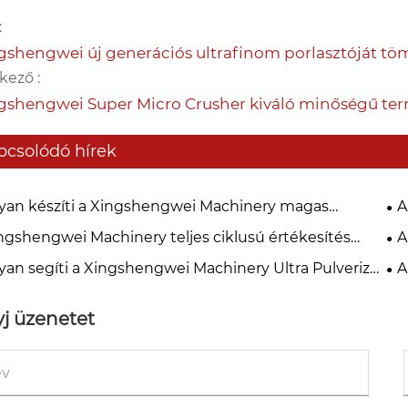
:
gshengwei új generációs ultrafinom porlasztóját tö
kező :
gshengwei Super Micro Crusher kiváló minőségű te
pcsolódó hírek
an készíti a Xingshengwei Machinery magas
A
onalú ultrafinom zúzógépeket?
ge
ngshengwei Machinery teljes ciklusú értékesítés
A
ja
 rendszere védelmet nyújt a nemzetközi vásárlók
fo
an segíti a Xingshengwei Machinery Ultra Pulverizer
A
ra
lalatokat a fenntartható gyártás megvalósításában?
gy
gy
j üzenetet