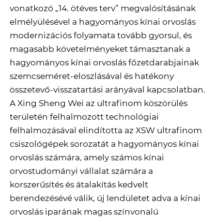
vonatkozó „14. ötéves terv” megvalósításának
elmélyülésével a hagyományos kínai orvoslás
modernizációs folyamata tovább gyorsul, és
magasabb követelményeket támasztanak a
hagyományos kínai orvoslás főzetdarabjainak
szemcseméret-eloszlásával és hatékony
összetevő-visszatartási arányával kapcsolatban.
A Xing Sheng Wei az ultrafinom köszörülés
területén felhalmozott technológiai
felhalmozásával elindította az XSW ultrafinom
csiszológépek sorozatát a hagyományos kínai
orvoslás számára, amely számos kínai
orvostudományi vállalat számára a
korszerűsítés és átalakítás kedvelt
berendezésévé válik, új lendületet adva a kínai
orvoslás iparának magas színvonalú