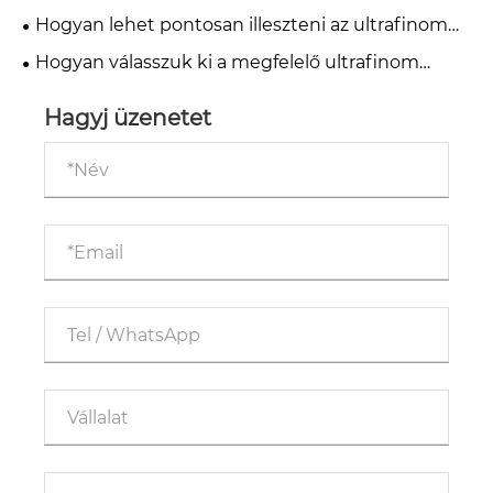
Hogyan lehet pontosan illeszteni az ultrafinom
aprítókat a gyártósorhoz?
Hogyan válasszuk ki a megfelelő ultrafinom
porlasztót az ipari termeléshez? Alapvető
iránymutatások a határokon átnyúló
Hagyj üzenetet
beszerzésekhez