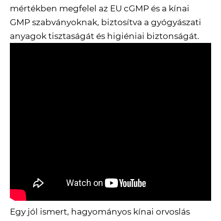
mértékben megfelel az EU cGMP és a kínai
GMP szabványoknak, biztosítva a gyógyászati ​​
anyagok tisztaságát és higiéniai biztonságát.
Egy jól ismert, hagyományos kínai orvoslás