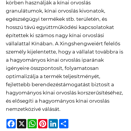
körben használják a kínai orvoslás
granulátumok, kínai orvoslás kivonatok,
egészségügyi termékek stb. területén, és
hosszú távú együttműködési kapcsolatokat
építettek ki számos nagy kínai orvoslási
vállalattal Kínában. A Xingshengweiért felelős
személy kijelentette, hogy a vállalat továbbra is
a hagyományos kínai orvoslás iparának
igényeire összpontosít, folyamatosan
optimalizálja a termék teljesítményét,
fejlettebb berendezéstámogatást biztosít a
hagyományos kínai orvoslás korszerűsítéséhez,
és elősegíti a hagyományos kínai orvoslás
nemzetközivé válását.
Facebook
X
WhatsApp
Pinterest
LinkedIn
Share