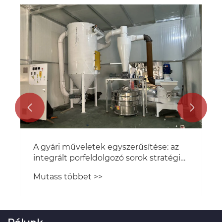


A gyári műveletek egyszerűsítése: az
integrált porfeldolgozó sorok stratégiai
előnyei
Mutass többet >>