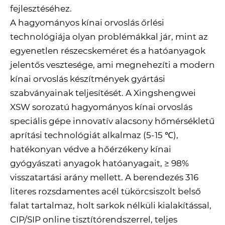
fejlesztéséhez.
A hagyományos kínai orvoslás őrlési
technológiája olyan problémákkal jár, mint az
egyenetlen részecskeméret és a hatóanyagok
jelentős vesztesége, ami megnehezíti a modern
kínai orvoslás készítmények gyártási
szabványainak teljesítését. A Xingshengwei
XSW sorozatú hagyományos kínai orvoslás
speciális gépe innovatív alacsony hőmérsékletű
aprítási technológiát alkalmaz (5-15 ℃),
hatékonyan védve a hőérzékeny kínai
gyógyászati ​​anyagok hatóanyagait, ≥ 98%
visszatartási arány mellett. A berendezés 316
literes rozsdamentes acél tükörcsiszolt belső
falat tartalmaz, holt sarkok nélküli kialakítással,
CIP/SIP online tisztítórendszerrel, teljes