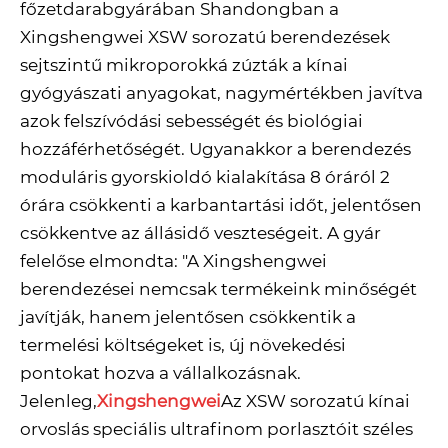
főzetdarabgyárában Shandongban a
Xingshengwei XSW sorozatú berendezések
sejtszintű mikroporokká zúzták a kínai
gyógyászati ​​anyagokat, nagymértékben javítva
azok felszívódási sebességét és biológiai
hozzáférhetőségét. Ugyanakkor a berendezés
moduláris gyorskioldó kialakítása 8 óráról 2
órára csökkenti a karbantartási időt, jelentősen
csökkentve az állásidő veszteségeit. A gyár
felelőse elmondta: "A Xingshengwei
berendezései nemcsak termékeink minőségét
javítják, hanem jelentősen csökkentik a
termelési költségeket is, új növekedési
pontokat hozva a vállalkozásnak.
Jelenleg,
Xingshengwei
Az XSW sorozatú kínai
orvoslás speciális ultrafinom porlasztóit széles