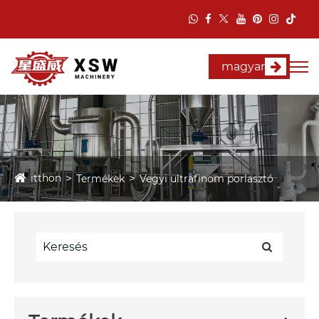
magyar
itthon
Termékek
Vegyi ultrafinom porlasztó