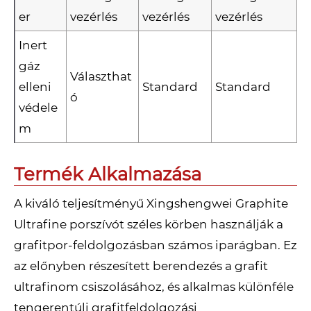
er
vezérlés
vezérlés
vezérlés
Inert
gáz
Választhat
elleni
Standard
Standard
ó
védele
m
Termék Alkalmazása
A kiváló teljesítményű Xingshengwei Graphite
Ultrafine porszívót széles körben használják a
grafitpor-feldolgozásban számos iparágban. Ez
az előnyben részesített berendezés a grafit
ultrafinom csiszolásához, és alkalmas különféle
tengerentúli grafitfeldolgozási