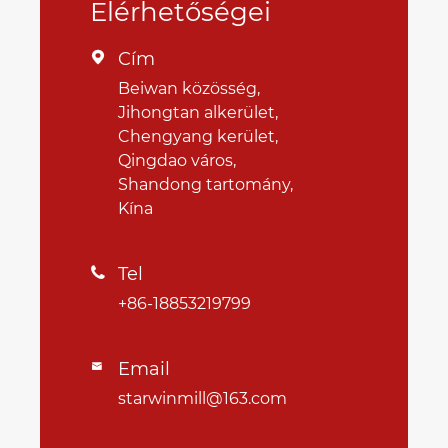
Elérhetőségei
Cím

Beiwan közösség,
Jihongtan alkerület,
Chengyang kerület,
Qingdao város,
Shandong tartomány,
Kína
Tel

+86-18853219799
Email

starwinmill@163.com