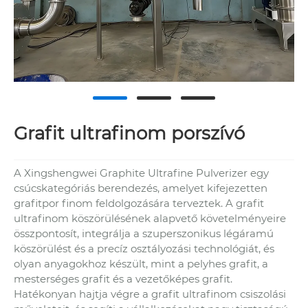
Grafit ultrafinom porszívó
A Xingshengwei Graphite Ultrafine Pulverizer egy
csúcskategóriás berendezés, amelyet kifejezetten
grafitpor finom feldolgozására terveztek. A grafit
ultrafinom köszörülésének alapvető követelményeire
összpontosít, integrálja a szuperszonikus légáramú
köszörülést és a precíz osztályozási technológiát, és
olyan anyagokhoz készült, mint a pelyhes grafit, a
mesterséges grafit és a vezetőképes grafit.
Hatékonyan hajtja végre a grafit ultrafinom csiszolási