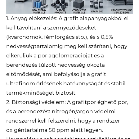
1. Anyag előkezelés: A grafit alapanyagokból el
kell távolítani a szennyeződéseket
(kvarchomok, fémforgács stb.), és ≤ 0,5%
nedvességtartalomig meg kell szárítani, hogy
elkerüljük a por agglomerációját és a
berendezés túlzott nedvesség okozta
eltömődését, ami befolyásolja a grafit
ultrafinom őrlésének hatékonyságát és stabil
termékminőséget biztosít.
2. Biztonsági védelem: A grafitpor éghető por,
és a berendezést nitrogén/argon védelmi
rendszerrel kell felszerelni, hogy a rendszer
oxigéntartalma 50 ppm alatt legyen.