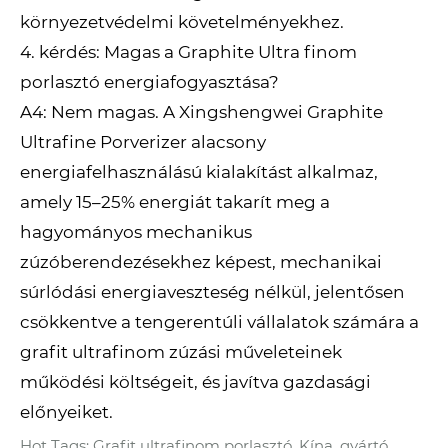
környezetvédelmi követelményekhez.
4. kérdés: Magas a Graphite Ultra finom
porlasztó energiafogyasztása?
A4: Nem magas. A Xingshengwei Graphite
Ultrafine Porverizer alacsony
energiafelhasználású kialakítást alkalmaz,
amely 15–25% energiát takarít meg a
hagyományos mechanikus
zúzóberendezésekhez képest, mechanikai
súrlódási energiaveszteség nélkül, jelentősen
csökkentve a tengerentúli vállalatok számára a
grafit ultrafinom zúzási műveleteinek
működési költségeit, és javítva gazdasági
előnyeiket.
Hot Tags: Grafit ultrafinom porlasztó, Kína, gyártó,