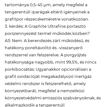
tartománya 0,5-45 μm, amely megfelel a
tengerentúli iparágak eltérő igényeinek a
grafitpor részecskeméretre vonatkozóan.
3. kérdés: A Graphite Ultrafine porlasztó
porszennyezést termel működés közben?
A3: Nem. A berendezés zárt működésű, és
hatékony poreltávolító és -visszanyerő
rendszerrel van felszerelve. A porgyűjtés
hatékonysága nagyobb, mint 99,5%, és nincs
porkibocsátás; Ugyanakkor opcionálisan a
grafit oxidációját megakadályozó inertgáz
védelmi rendszer is felszerelhető, amely
környezetbarát, megfelel a nemzetközi
környezetvédelmi emissziós szabványoknak, és
alkalmazkodik a tengerentúli