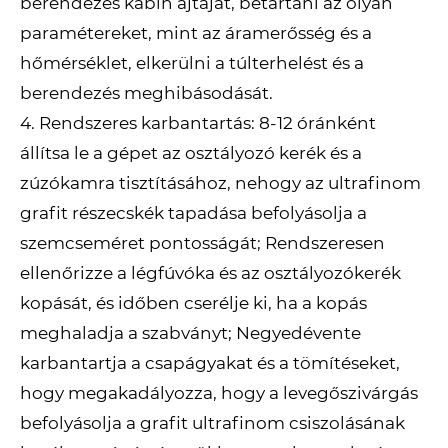
berendezés kabin ajtaját, betartani az olyan
paramétereket, mint az áramerősség és a
hőmérséklet, elkerülni a túlterhelést és a
berendezés meghibásodását.
4. Rendszeres karbantartás: 8-12 óránként
állítsa le a gépet az osztályozó kerék és a
zúzókamra tisztításához, nehogy az ultrafinom
grafit részecskék tapadása befolyásolja a
szemcseméret pontosságát; Rendszeresen
ellenőrizze a légfúvóka és az osztályozókerék
kopását, és időben cserélje ki, ha a kopás
meghaladja a szabványt; Negyedévente
karbantartja a csapágyakat és a tömítéseket,
hogy megakadályozza, hogy a levegőszivárgás
befolyásolja a grafit ultrafinom csiszolásának