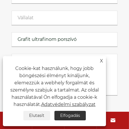
X
Cookie-kat használunk, hogy jobb
böngészési élményt kínáljunk,
elemezzük a webhely forgalmát és
személyre szabjuk a tartalmat. Az oldal
használatával Ön elfogadja a cookie-k
használatát.
Adatvédelmi szabályzat
Elutasít
Elfogadás
Beküldés




