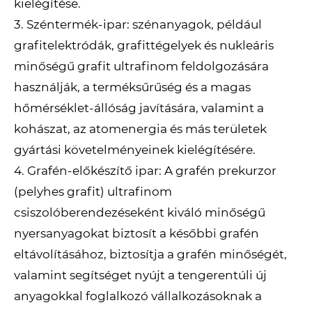
kielégítése.
3. Széntermék-ipar: szénanyagok, például
grafitelektródák, grafittégelyek és nukleáris
minőségű grafit ultrafinom feldolgozására
használják, a terméksűrűség és a magas
hőmérséklet-állóság javítására, valamint a
kohászat, az atomenergia és más területek
gyártási követelményeinek kielégítésére.
4. Grafén-előkészítő ipar: A grafén prekurzor
(pelyhes grafit) ultrafinom
csiszolóberendezéseként kiváló minőségű
nyersanyagokat biztosít a későbbi grafén
eltávolításához, biztosítja a grafén minőségét,
valamint segítséget nyújt a tengerentúli új
anyagokkal foglalkozó vállalkozásoknak a