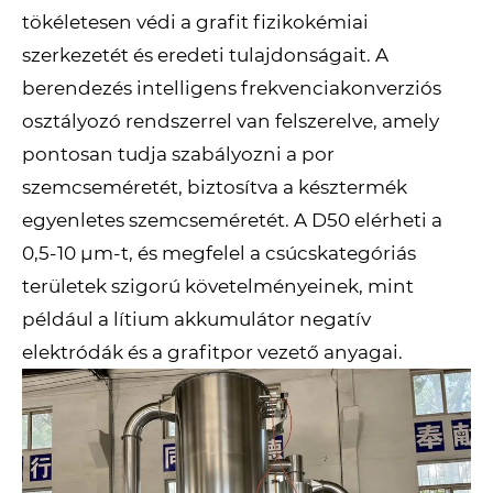
tökéletesen védi a grafit fizikokémiai
szerkezetét és eredeti tulajdonságait. A
berendezés intelligens frekvenciakonverziós
osztályozó rendszerrel van felszerelve, amely
pontosan tudja szabályozni a por
szemcseméretét, biztosítva a késztermék
egyenletes szemcseméretét. A D50 elérheti a
0,5-10 μm-t, és megfelel a csúcskategóriás
területek szigorú követelményeinek, mint
például a lítium akkumulátor negatív
elektródák és a grafitpor vezető anyagai.