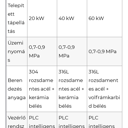
Telepít
ett
20 kW
40 kW
60 kW
tápellá
tás
Üzemi
0,7-0,9
0,7-0,9
nyomá
0,7-0,9 MPa
MPa
MPa
s
304
316L
316L
Beren
rozsdame
rozsdame
rozsdament
dezés
ntes acél +
ntes acél +
es acél +
anyaga
kerámia
kerámia
volfrámkarbi
bélés
bélés
d bélés
Vezérlő
PLC
PLC
PLC
rendsz
intelligens
intelligens
intelligens