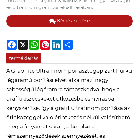
műveleteit, és segíti a vállalkozásokat nagy tisztaságú
és ultrafinom grafitpor előállításában.
Kérdés küldése
Facebook
X
WhatsApp
Pinterest
LinkedIn
Share
termékleírás
A Graphite Ultra finom porlasztógép zárt hurkú
légáramú porítási elvet alkalmaz, nagy
sebességű légáramra támaszkodva, hogy a
grafitrészecskéket ütközésbe és nyírásba
kényszerítse, így a grafit ultrafinom porítása az
őrlőközeggel való érintkezés nélkül valósítható
meg a folyamat során, elkerülve a
fémszennyeződések szennyezését, és