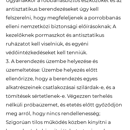
Ugyanakkor a robbanásbiztos eszközöket és az
antisztatikus berendezéseket úgy kell
felszerelni, hogy megfeleljenek a porrobbanás
elleni nemzetközi biztonsági előírásoknak; A
kezelőknek pormaszkot és antisztatikus
ruházatot kell viselniük, és egyéni
védőintézkedéseket kell tenniük.
3. A berendezés üzembe helyezése és
üzemeltetése: Üzembe helyezés előtt
ellenőrizze, hogy a berendezés egyes
alkatrészeinek csatlakozásai szilárdak-e, és a
tömítések sértetlenek-e. Végezzen terhelés
nélküli próbaüzemet, és etetés előtt győződjön
meg arról, hogy nincs rendellenesség;
Szigorúan tilos működés közben kinyitni a