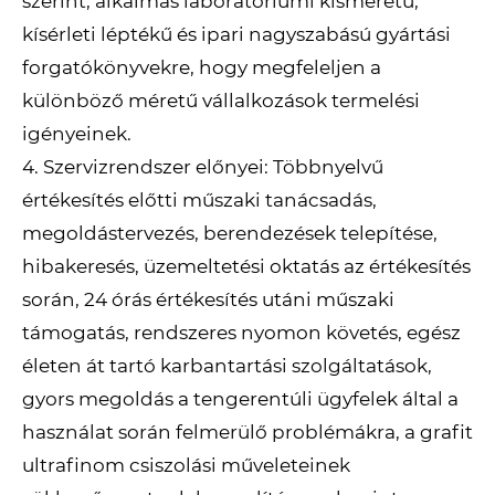
szerint, alkalmas laboratóriumi kisméretű,
kísérleti léptékű és ipari nagyszabású gyártási
forgatókönyvekre, hogy megfeleljen a
különböző méretű vállalkozások termelési
igényeinek.
4. Szervizrendszer előnyei: Többnyelvű
értékesítés előtti műszaki tanácsadás,
megoldástervezés, berendezések telepítése,
hibakeresés, üzemeltetési oktatás az értékesítés
során, 24 órás értékesítés utáni műszaki
támogatás, rendszeres nyomon követés, egész
életen át tartó karbantartási szolgáltatások,
gyors megoldás a tengerentúli ügyfelek által a
használat során felmerülő problémákra, a grafit
ultrafinom csiszolási műveleteinek