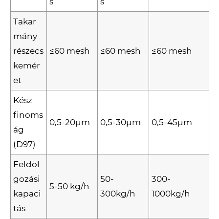
s
s
Takar
mány
részecs
≤60 mesh
≤60 mesh
≤60 mesh
kemér
et
Kész
finoms
0,5-20μm
0,5-30μm
0,5-45μm
ág
(D97)
Feldol
gozási
50-
300-
5-50 kg/h
kapaci
300kg/h
1000kg/h
tás