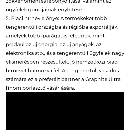
zökkenőmentes lebonyolítása, valamint az
ügyfelek gondjainak enyhítése.
5. Piaci hírnév előnye: A termékeket több
tengerentúli országba és régióba exportálják,
amelyek több iparágat is lefednek, mint
például az új energia, az új anyagok, az
elektronika stb., és a tengerentúli ügyfelek nagy
elismerésben részesültek, jó nemzetközi piaci
hírnevet halmozva fel. A tengerentúli vásárlók
számára ez a preferált partner a Graphite Ultra
finom porlasztó vásárlására.