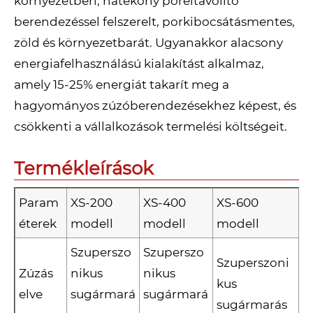
környezetben, hatékony poreltávolító
berendezéssel felszerelt, porkibocsátásmentes,
zöld és környezetbarát. Ugyanakkor alacsony
energiafelhasználású kialakítást alkalmaz,
amely 15-25% energiát takarít meg a
hagyományos zúzóberendezésekhez képest, és
csökkenti a vállalkozások termelési költségeit.
Termékleírások
Param
XS-200
XS-400
XS-600
éterek
modell
modell
modell
Szuperszo
Szuperszo
Szuperszoni
Zúzás
nikus
nikus
kus
elve
sugármará
sugármará
sugármarás