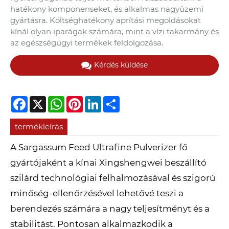
hatékony komponenseket, és alkalmas nagyüzemi
gyártásra. Költséghatékony aprítási megoldásokat
kínál olyan iparágak számára, mint a vízi takarmány és
az egészségügyi termékek feldolgozása.
Kérdés küldése
Facebook
X
WhatsApp
Pinterest
LinkedIn
Share
termékleírás
A Sargassum Feed Ultrafine Pulverizer fő
gyártójaként a kínai Xingshengwei beszállító
szilárd technológiai felhalmozásával és szigorú
minőség-ellenőrzésével lehetővé teszi a
berendezés számára a nagy teljesítményt és a
stabilitást. Pontosan alkalmazkodik a