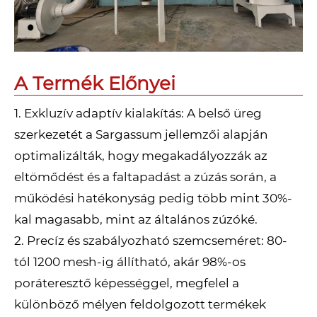
A Termék Előnyei
1. Exkluzív adaptív kialakítás: A belső üreg
szerkezetét a Sargassum jellemzői alapján
optimalizálták, hogy megakadályozzák az
eltömődést és a faltapadást a zúzás során, a
működési hatékonyság pedig több mint 30%-
kal magasabb, mint az általános zúzóké.
2. Precíz és szabályozható szemcseméret: 80-
tól 1200 mesh-ig állítható, akár 98%-os
poráteresztő képességgel, megfelel a
különböző mélyen feldolgozott termékek