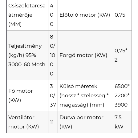
Csiszolótárcsa
4
átmérője
0
Előtoló motor (KW)
0.75
(MM)
0
8
Teljesítmény
0/
0,75*
(kg/h) 95%
10
Forgó motor (KW)
2
3000-60 Mesh
0
0
3
Külső méretek
6500*
Fő motor
0/
(hossz * szélesség *
2200*
(KW)
37
magasság) (mm)
3900
Ventilátor
Durva por motor
7,5
11
motor (KW)
(KW)
kW