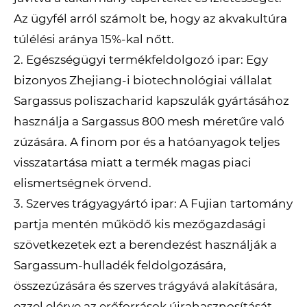
Az ügyfél arról számolt be, hogy az akvakultúra
túlélési aránya 15%-kal nőtt.
2. Egészségügyi termékfeldolgozó ipar: Egy
bizonyos Zhejiang-i biotechnológiai vállalat
Sargassus poliszacharid kapszulák gyártásához
használja a Sargassus 800 mesh méretűre való
zúzására. A finom por és a hatóanyagok teljes
visszatartása miatt a termék magas piaci
elismertségnek örvend.
3. Szerves trágyagyártó ipar: A Fujian tartomány
partja mentén működő kis mezőgazdasági
szövetkezetek ezt a berendezést használják a
Sargassum-hulladék feldolgozására,
összezúzására és szerves trágyává alakítására,
ezzel elérve az erőforrások újrahasznosítását.