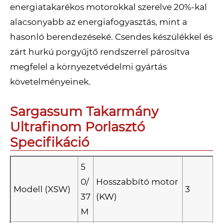
energiatakarékos motorokkal szerelve 20%-kal
alacsonyabb az energiafogyasztás, mint a
hasonló berendezéseké. Csendes készülékkel és
zárt hurkú porgyűjtő rendszerrel párosítva
megfelel a környezetvédelmi gyártás
követelményeinek.
Sargassum Takarmány
Ultrafinom Porlasztó
Specifikáció
5
0/
Hosszabbító motor
Modell (XSW)
3
37
(KW)
M