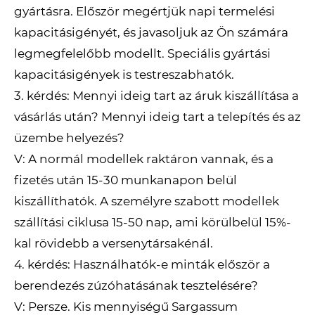
gyártásra. Először megértjük napi termelési
kapacitásigényét, és javasoljuk az Ön számára
legmegfelelőbb modellt. Speciális gyártási
kapacitásigények is testreszabhatók.
3. kérdés: Mennyi ideig tart az áruk kiszállítása a
vásárlás után? Mennyi ideig tart a telepítés és az
üzembe helyezés?
V: A normál modellek raktáron vannak, és a
fizetés után 15-30 munkanapon belül
kiszállíthatók. A személyre szabott modellek
szállítási ciklusa 15-50 nap, ami körülbelül 15%-
kal rövidebb a versenytársakénál.
4. kérdés: Használhatók-e minták először a
berendezés zúzóhatásának tesztelésére?
V: Persze. Kis mennyiségű Sargassum