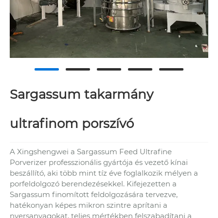
Sargassum takarmány
ultrafinom porszívó
A Xingshengwei a Sargassum Feed Ultrafine
Porverizer professzionális gyártója és vezető kínai
beszállító, aki több mint tíz éve foglalkozik mélyen a
porfeldolgozó berendezésekkel. Kifejezetten a
Sargassum finomított feldolgozására tervezve,
hatékonyan képes mikron szintre aprítani a
nyersanyagokat, teljes mértékben felszabadítani a