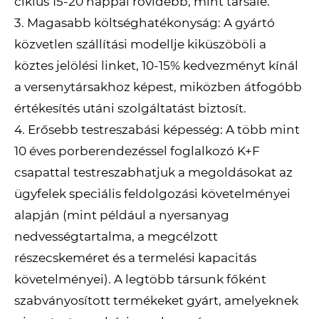
ciklus 15-20 nappal rövidebb, mint társaié.
3. Magasabb költséghatékonyság: A gyártó
közvetlen szállítási modellje kiküszöböli a
köztes jelölési linket, 10-15% kedvezményt kínál
a versenytársakhoz képest, miközben átfogóbb
értékesítés utáni szolgáltatást biztosít.
4. Erősebb testreszabási képesség: A több mint
10 éves porberendezéssel foglalkozó K+F
csapattal testreszabhatjuk a megoldásokat az
ügyfelek speciális feldolgozási követelményei
alapján (mint például a nyersanyag
nedvességtartalma, a megcélzott
részecskeméret és a termelési kapacitás
követelményei). A legtöbb társunk főként
szabványosított termékeket gyárt, amelyeknek