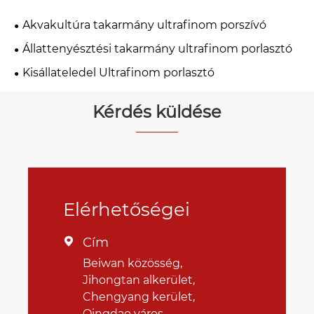
Akvakultúra takarmány ultrafinom porszívó
Állattenyésztési takarmány ultrafinom porlasztó
Kisállateledel Ultrafinom porlasztó
Kérdés küldése
Elérhetőségei
Cím

Beiwan közösség,
Jihongtan alkerület,
Chengyang kerület,
Qingdao város,