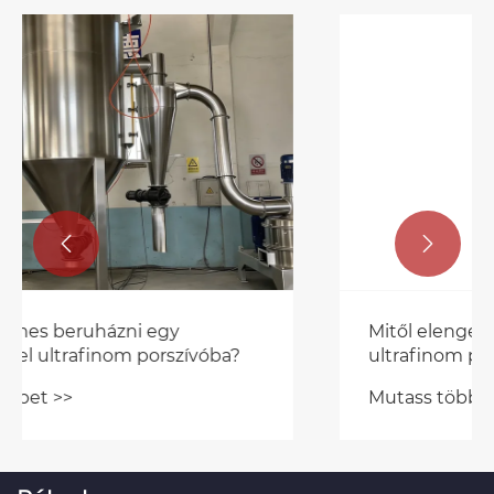


Mitől elengedhetetlen a kémiai
ultrafinom porlasztó a gyártáshoz?
Mutass többet >>