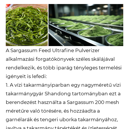
A Sargassum Feed Ultrafine Pulverizer
alkalmazási forgatókönyvek széles skálájával
rendelkezik, és több iparág tényleges termelési
igényeit is lefedi:
1. A vízi takarmányiparban egy nagyméretű vízi
takarmánygyár Shandong tartományban ezt a
berendezést használta a Sargassum 200 mesh
méretűre való törésére, és hozzáadta a
garnélarák és tengeri uborka takarmányához,
javítva a takarmány tápértékét és ízletességét.