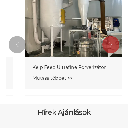


Tengeri uborka takarmány ultrafinom
porszívó
Mutass többet >>
Hírek Ajánlások