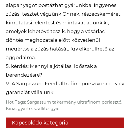
alapanyagot postázhat gyárunkba. Ingyenes
zúzási tesztet végzünk Önnek, részecskeméret
kimutatási jelentést és mintákat adunk ki,
amelyek lehetővé teszik, hogy a vásárlási
döntés meghozatala előtt közvetlenül
megértse a zúzás hatását, így elkerülhető az
aggodalma.
5. kérdés: Mennyi a jótállási időszak a
berendezésre?
V: A Sargassum Feed Ultrafine porszívóra egy év
garanciát vállalunk.
Hot Tags: Sargassum takarmány ultrafinom porlasztó,
Kína, gyártó, szállító, gyár
Kapcsolódó kategória